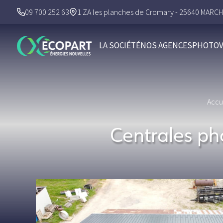
09 700 252 63
1 ZA les planches de Cromary - 25640 MARC
LA SOCIÉTÉ
NOS AGENCES
PHOTOV
Accu
Centrales ph