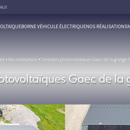
HAUX
OLTAÏQUE
BORNE VÉHICULE ÉLECTRIQUE
NOS RÉALISATIONS
eil
⦁
Nos réalisations
⦁
Centrales photovoltaïques Gaec de la grange 
otovoltaïques Gaec de la