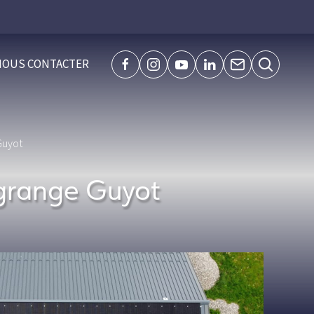
NOUS CONTACTER
facebook
instagram
youtube
linkedin
Page
Recherche
de
contact
Guyot
 grange Guyot