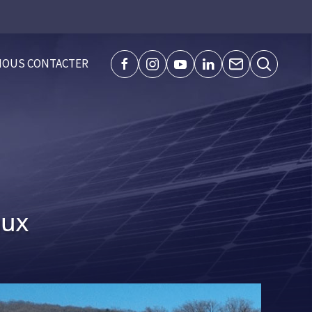
NOUS CONTACTER
facebook
instagram
youtube
linkedin
Page
Recherche
de
contact
aux