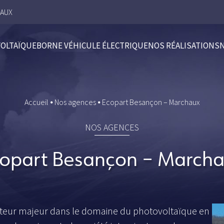
HAUX
OLTAÏQUE
BORNE VÉHICULE ÉLECTRIQUE
NOS RÉALISATIONS
Accueil
⦁
Nos agences
⦁
Ecopart Besançon – Marchaux
NOS AGENCES
opart Besançon – March
cteur majeur dans le domaine du photovoltaïque en