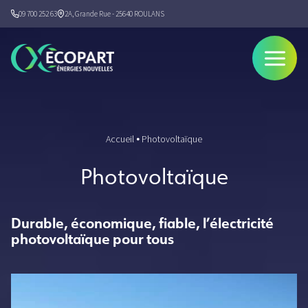
09 700 252 63
2A, Grande Rue - 25640 ROULANS
OUVRIR
LE
MENU
Accueil
⦁
Photovoltaïque
Photovoltaïque
Durable, économique, fiable, l’électricité
photovoltaïque pour tous