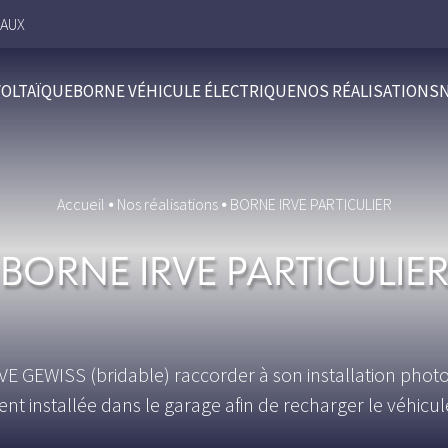
HAUX
OLTAÏQUE
BORNE VÉHICULE ÉLECTRIQUE
NOS RÉALISATIONS
Accueil
⦁
Nos réalisations
⦁
BORNE IRVE PARTICULIER
BORNE IRVE PARTICULIE
RVE GEWISS (bridable) raccorder à son installation photo
ent installée dans le garage afin de recharger le véhicul