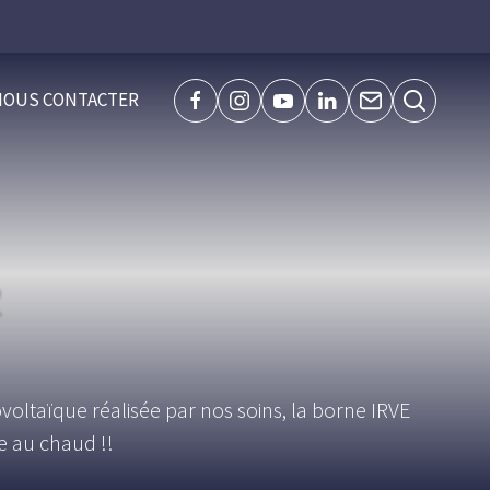
NOUS CONTACTER
facebook
instagram
youtube
linkedin
Page
Recherche
de
contact
R
voltaïque réalisée par nos soins, la borne IRVE
e au chaud !!